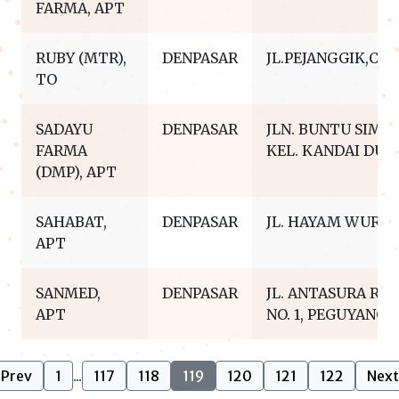
FARMA, APT
RUBY (MTR),
DENPASAR
JL.PEJANGGIK,CA
TO
SADAYU
DENPASAR
JLN. BUNTU SIMPA
FARMA
KEL. KANDAI DU
(DMP), APT
SAHABAT,
DENPASAR
JL. HAYAM WURUK
APT
SANMED,
DENPASAR
JL. ANTASURA RU
APT
NO. 1, PEGUYANG
Prev
1
...
117
118
119
120
121
122
Next