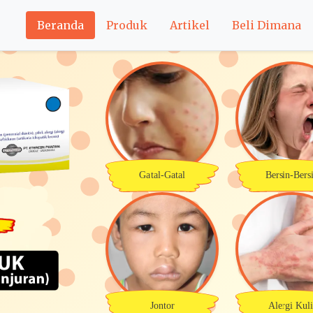
Beranda
Produk
Artikel
Beli Dimana
Gatal-Gatal
Bersin-Bers
Jontor
Alergi Kuli