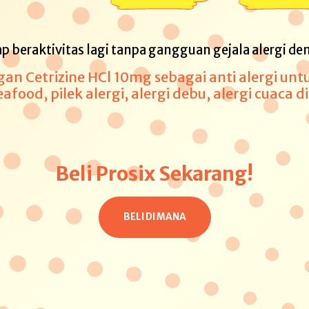
p beraktivitas lagi tanpa gangguan gejala alergi de
an Cetrizine HCl 10mg sebagai anti alergi untu
eafood, pilek alergi, alergi debu, alergi cuaca 
Beli Prosix Sekarang!
BELI DI MANA