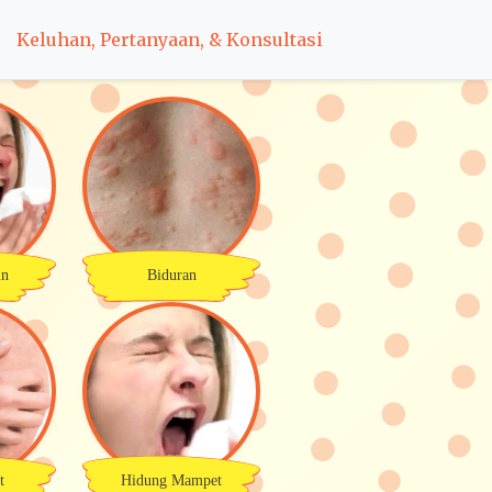
Keluhan, Pertanyaan, & Konsultasi
in
Biduran
t
Hidung Mampet