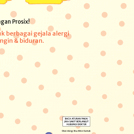
ngan Prosix!
k berbagai gejala alergi
dingin & biduran.