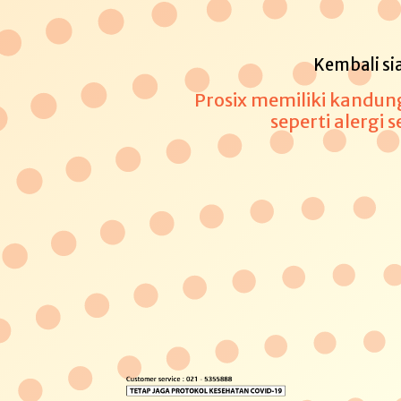
Kembali sia
Prosix memiliki kandung
seperti alergi s