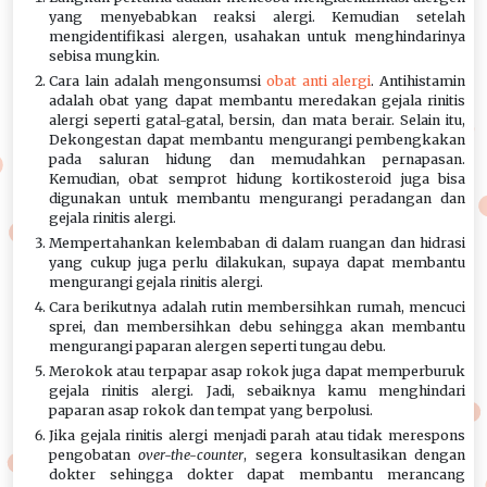
yang menyebabkan reaksi alergi. Kemudian setelah
mengidentifikasi alergen, usahakan untuk menghindarinya
sebisa mungkin.
Cara lain adalah mengonsumsi
obat anti alergi
. Antihistamin
adalah obat yang dapat membantu meredakan gejala rinitis
alergi seperti gatal-gatal, bersin, dan mata berair. Selain itu,
Dekongestan dapat membantu mengurangi pembengkakan
pada saluran hidung dan memudahkan pernapasan.
Kemudian, obat semprot hidung kortikosteroid juga bisa
digunakan untuk membantu mengurangi peradangan dan
gejala rinitis alergi.
Mempertahankan kelembaban di dalam ruangan dan hidrasi
yang cukup juga perlu dilakukan, supaya dapat membantu
mengurangi gejala rinitis alergi.
Cara berikutnya adalah rutin membersihkan rumah, mencuci
sprei, dan membersihkan debu sehingga akan membantu
mengurangi paparan alergen seperti tungau debu.
Merokok atau terpapar asap rokok juga dapat memperburuk
gejala rinitis alergi. Jadi, sebaiknya kamu menghindari
paparan asap rokok dan tempat yang berpolusi.
Jika gejala rinitis alergi menjadi parah atau tidak merespons
pengobatan
over-the-counter
, segera konsultasikan dengan
dokter sehingga dokter dapat membantu merancang