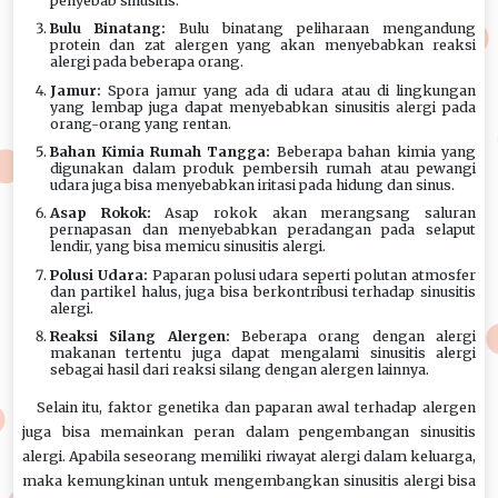
penyebab sinusitis.
Bulu Binatang:
Bulu binatang peliharaan mengandung
protein dan zat alergen yang akan menyebabkan reaksi
alergi pada beberapa orang.
Jamur:
Spora jamur yang ada di udara atau di lingkungan
yang lembap juga dapat menyebabkan sinusitis alergi pada
orang-orang yang rentan.
Bahan Kimia Rumah Tangga:
Beberapa bahan kimia yang
digunakan dalam produk pembersih rumah atau pewangi
udara juga bisa menyebabkan iritasi pada hidung dan sinus.
Asap Rokok:
Asap rokok akan merangsang saluran
pernapasan dan menyebabkan peradangan pada selaput
lendir, yang bisa memicu sinusitis alergi.
Polusi Udara:
Paparan polusi udara seperti polutan atmosfer
dan partikel halus, juga bisa berkontribusi terhadap sinusitis
alergi.
Reaksi Silang Alergen:
Beberapa orang dengan alergi
makanan tertentu juga dapat mengalami sinusitis alergi
sebagai hasil dari reaksi silang dengan alergen lainnya.
Selain itu, faktor genetika dan paparan awal terhadap alergen
juga bisa memainkan peran dalam pengembangan sinusitis
alergi. Apabila seseorang memiliki riwayat alergi dalam keluarga,
maka kemungkinan untuk mengembangkan sinusitis alergi bisa