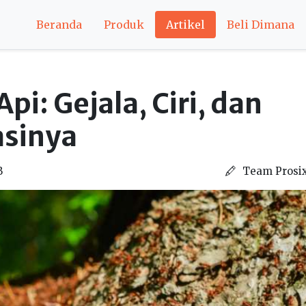
Beranda
Produk
Artikel
Beli Dimana
pi: Gejala, Ciri, dan
asinya
B
Team Prosi