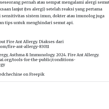
ka seseorang pernah atau sempat mengalami alergi semu
saan lanjut (tes alergi) setelah reaksi yang pertama
i sensitivitas sistem imun, dokter atau imunolog juga
n tips untuk menghindari semut api.
out Fire Ant Allergy. Diakses dari
om/fire-ant-allergy-83011
rgy, Asthma & Immunology. 2024. Fire Ant Allergy.
i.org/tools-for-the-public/conditions-
ergy
dedchechine on Freepik