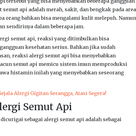
pi tersebut yang bisa menyebabkan beberapa gangguan
t semut api adalah merah, sakit, dan bengkak pada area
pa orang bahkan bisa mengalami kulit melepuh. Namu
an sendirinya dalam beberapa jam.
rgi semut api, reaksi yang ditimbulkan bisa
angguan kesehatan serius. Bahkan jika sudah
san, reaksi alergi semut api bisa menyebabkan
na racun semut api memicu sistem imun memproduksi
yawa histamin inilah yang menyebabkan seseorang
ejala Alergi Gigitan Serangga, Atasi Segera!
Alergi Semut Api
a dicurigai sebagai alergi semut api adalah sebagai