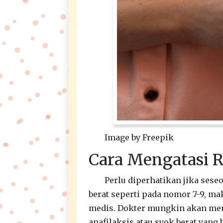
Image by Freepik
Cara Mengatasi R
Perlu diperhatikan jika sese
berat seperti pada nomor 7-9, m
medis. Dokter mungkin akan mem
anafilaksis atau syok berat yang 