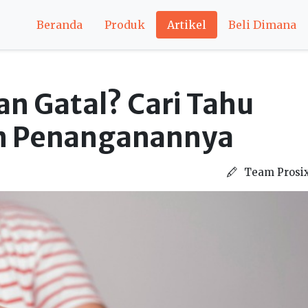
Beranda
Produk
Artikel
Beli Dimana
n Gatal? Cari Tahu
n Penanganannya
Team Prosi